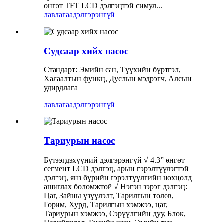
өнгөт TFT LCD дэлгэцтэй симул...
лавлагаа
дэлгэрэнгүй
Судсаар хийх насос
Стандарт: Эмийн сан, Түүхийн бүртгэл,
Халаалтын функц, Дуслын мэдрэгч, Алсын
удирдлага
лавлагаа
дэлгэрэнгүй
Тариурын насос
Бүтээгдэхүүний дэлгэрэнгүй √ 4.3” өнгөт
сегмент LCD дэлгэц, арын гэрэлтүүлэгтэй
дэлгэц, янз бүрийн гэрэлтүүлгийн нөхцөлд
ашиглах боломжтой √ Нэгэн зэрэг дэлгэц:
Цаг, Зайны үзүүлэлт, Тарилгын төлөв,
Горим, Хурд, Тарилгын хэмжээ, цаг,
Тариурын хэмжээ, Сэрүүлгийн дуу, Блок,