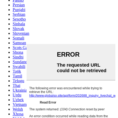
Pashto
Persian
Punjabi
Serbian
Sesotho
Sinhala
Slovak
Slovenian
Somali
Samoan
Scots Gaelic
Shona
Sindhi
Sundanese
Swahili
Tajik
Tamil
Telugu
Thai
Ukrainian
Urdu
Uzbek
Vietnamese
Welsh
Xhosa