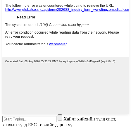
Хайлт хийхийн тулд enter,
хаахын тулд ESC товчийг дарна уу