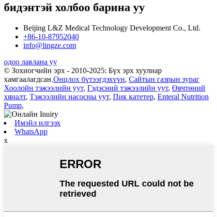
бидэнтэй холбоо барина уу
Beijing L&Z Medical Technology Development Co., Ltd.
+86-10-87952040
info@lingze.com
одоо лавлана уу
© Зохиогчийн эрх - 2010-2025: Бүх эрх хуулиар
хамгаалагдсан.
Онцлох бүтээгдэхүүн
,
Сайтын газрын зураг
Хоолойн тэжээлийн уут
,
Гэдэсний тэжээлийн уут
,
Өвчтөний
хяналт
,
Тэжээлийн насосны уут
,
Пик катетер
,
Enteral Nutrition
Pump
,
Имэйл илгээх
WhatsApp
x