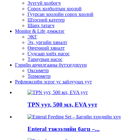
Зүүгүй холбогч
Сорох холболтын хоолой
Гуурсан хоолойн сорох хоолой
Шээсний катетер
Шарх татагч
Monitor & Life дэмжлэг
ЭКГ
Эх, ургийн хяналт
Өвчтөний хяналт
Судсаар хийх насос
Тариурын насос
Гэрийн арчилгааны бүтээгдэхүүн
Оксиметр
Термометр
Рефлюксийн эсрэг ус зайлуулах уут
TPN уут, 500 мл, EVA уут
Enteral тэжээлийн багц –...