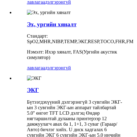
лавлагаа
дэлгэрэнгүй
Эх, ургийн хяналт
Стандарт:
SpO2,MHR,NIBP,TEMP,ЭКГ,RESP,TOCO,FHR,FM
Нэмэлт: Ихэр хяналт, FAS(Ургийн акустик
симулятор)
лавлагаа
дэлгэрэнгүй
ЭКГ
Бүтээгдэхүүний дэлгэрэнгүй 3 сувгийн ЭКГ-
ын 3 сувгийн ЭКГ-ын аппарат тайлбартай
5.0'' өнгөт TFT LCD дэлгэц Өндөр
нягтаршилтай дулааны принтерээр 12
дамжуулагч авах ба 1, 1+1, 3 суваг (Гараар/
Авто) бичлэг хийх. U диск хадгалах 6
сувгийн ЭКГ 6 сувгийн ЭКГ-ын 5.0 инчийн