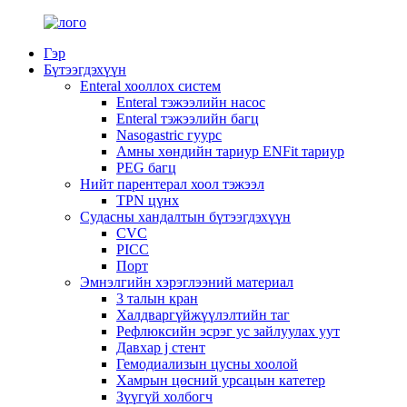
Гэр
Бүтээгдэхүүн
Enteral хооллох систем
Enteral тэжээлийн насос
Enteral тэжээлийн багц
Nasogastric гуурс
Амны хөндийн тариур ENFit тариур
PEG багц
Нийт парентерал хоол тэжээл
TPN цүнх
Судасны хандалтын бүтээгдэхүүн
CVC
PICC
Порт
Эмнэлгийн хэрэглээний материал
3 талын кран
Халдваргүйжүүлэлтийн таг
Рефлюксийн эсрэг ус зайлуулах уут
Давхар j стент
Гемодиализын цусны хоолой
Хамрын цөсний урсацын катетер
Зүүгүй холбогч