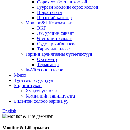
Сорох холболтын хоолой
Гуурсан хоолойн сорох хоолой
Шарх татагч
Шээсний катетер
Monitor & Life дэмжлэг
ЭКГ
Эх, ургийн хяналт
Өвчтөний хяналт
Судсаар хийх насос
Тариурын насос
Гэрийн арчилгааны бүтээгдэхүүн
Оксиметр
Термометр
In-Vitro оношлогоо
Мэдээ
Түгээмэл асуултууд
Бидний тухай
Хүндэт үнэмлэх
Компанийн танилцуулга
Бидэнтэй холбоо барина уу
English
Monitor & Life дэмжлэг