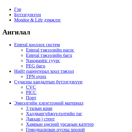
Гэр
Бүтээгдэхүүн
Monitor & Life дэмжлэг
Ангилал
Enteral хооллох систем
Enteral тэжээлийн насос
Enteral тэжээлийн багц
Nasogastric гуурс
PEG багц
Нийт парентерал хоол тэжээл
TPN цүнх
Судасны хандалтын бүтээгдэхүүн
CVC
PICC
Порт
Эмнэлгийн хэрэглээний материал
3 талын кран
Халдваргүйжүүлэлтийн таг
Давхар j стент
Хамрын цөсний урсацын катетер
Гемодиализын цусны хоолой