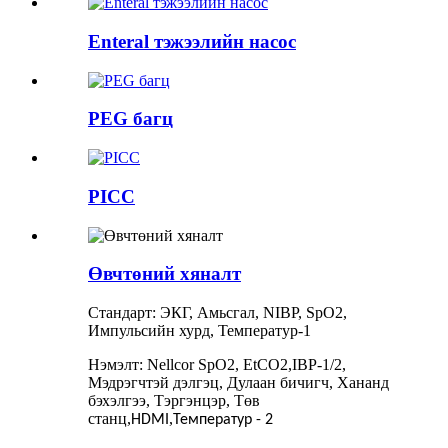
Enteral тэжээлийн насос
PEG багц
PICC
Өвчтөний хяналт
Стандарт: ЭКГ, Амьсгал, NIBP, SpO2,
Импульсийн хурд, Температур-1
Нэмэлт: Nellcor SpO2, EtCO2,IBP-1/2,
Мэдрэгчтэй дэлгэц, Дулаан бичигч, Хананд
бэхэлгээ, Тэргэнцэр, Төв
станц
,
,
HDMI
Температур - 2