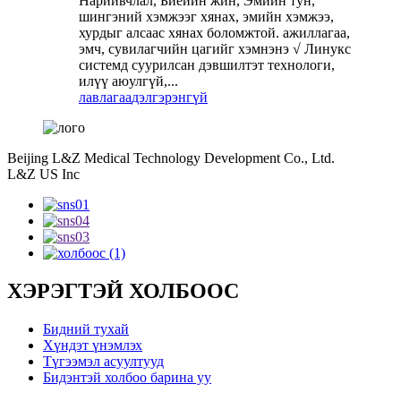
Нарийвчлал, Биеийн жин, Эмийн тун,
шингэний хэмжээг хянах, эмийн хэмжээ,
хурдыг алсаас хянах боломжтой. ажиллагаа,
эмч, сувилагчийн цагийг хэмнэнэ √ Линукс
системд суурилсан дэвшилтэт технологи,
илүү аюулгүй,...
лавлагаа
дэлгэрэнгүй
Beijing L&Z Medical Technology Development Co., Ltd.
L&Z US Inc
ХЭРЭГТЭЙ ХОЛБООС
Бидний тухай
Хүндэт үнэмлэх
Түгээмэл асуултууд
Бидэнтэй холбоо барина уу