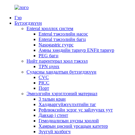
Гэр
Бүтээгдэхүүн
Enteral хооллох систем
Enteral тэжээлийн насос
Enteral тэжээлийн багц
Nasogastric гуурс
Амны хөндийн тариур ENFit тариур
PEG багц
Нийт парентерал хоол тэжээл
TPN цүнх
Судасны хандалтын бүтээгдэхүүн
CVC
PICC
Порт
Эмнэлгийн хэрэглээний материал
3 талын кран
Халдваргүйжүүлэлтийн таг
Рефлюксийн эсрэг ус зайлуулах уут
Давхар j стент
Гемодиализын цусны хоолой
Хамрын цөсний урсацын катетер
Зүүгүй холбогч