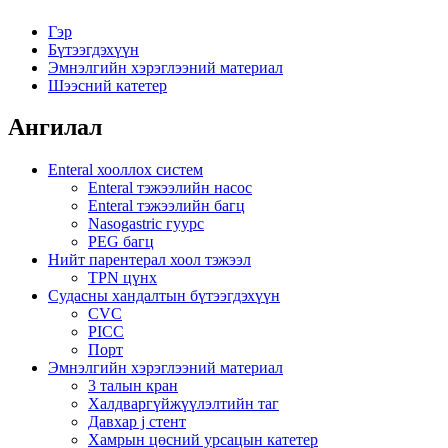
Гэр
Бүтээгдэхүүн
Эмнэлгийн хэрэглээний материал
Шээсний катетер
Ангилал
Enteral хооллох систем
Enteral тэжээлийн насос
Enteral тэжээлийн багц
Nasogastric гуурс
PEG багц
Нийт парентерал хоол тэжээл
TPN цүнх
Судасны хандалтын бүтээгдэхүүн
CVC
PICC
Порт
Эмнэлгийн хэрэглээний материал
3 талын кран
Халдваргүйжүүлэлтийн таг
Давхар j стент
Хамрын цөсний урсацын катетер