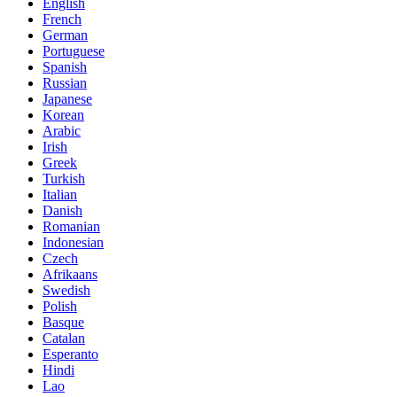
English
French
German
Portuguese
Spanish
Russian
Japanese
Korean
Arabic
Irish
Greek
Turkish
Italian
Danish
Romanian
Indonesian
Czech
Afrikaans
Swedish
Polish
Basque
Catalan
Esperanto
Hindi
Lao