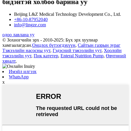
бидэнтэй холбоо барина уу
Beijing L&Z Medical Technology Development Co., Ltd.
+86-10-87952040
info@lingze.com
одоо лавлана уу
© Зохиогчийн эрх - 2010-2025: Бүх эрх хуулиар
хамгаалагдсан.
Онцлох бүтээгдэхүүн
,
Сайтын газрын зураг
Тэжээлийн насосны уут
,
Гэдэсний тэжээлийн уут
,
Хоолойн
тэжээлийн уут
,
Пик катетер
,
Enteral Nutrition Pump
,
Өвчтөний
хяналт
,
Имэйл илгээх
WhatsApp
x