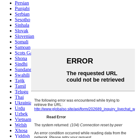
Persian
Punjabi
Serbian
Sesotho
Sinhala
Slovak
Slovenian
Somali
Samoan
Scots Gaelic
Shona
Sindhi
Sundanese
Swahili
Tajik
Tamil
Telugu
Thai
Ukrainian
Urdu
Uzbek
Vietnamese
Welsh
Xhosa
Yiddish