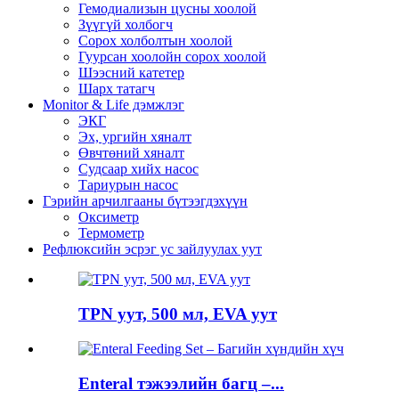
Гемодиализын цусны хоолой
Зүүгүй холбогч
Сорох холболтын хоолой
Гуурсан хоолойн сорох хоолой
Шээсний катетер
Шарх татагч
Monitor & Life дэмжлэг
ЭКГ
Эх, ургийн хяналт
Өвчтөний хяналт
Судсаар хийх насос
Тариурын насос
Гэрийн арчилгааны бүтээгдэхүүн
Оксиметр
Термометр
Рефлюксийн эсрэг ус зайлуулах уут
TPN уут, 500 мл, EVA уут
Enteral тэжээлийн багц –...