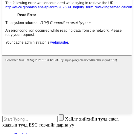
Хайлт хийхийн тулд enter,
хаахын тулд ESC товчийг дарна уу