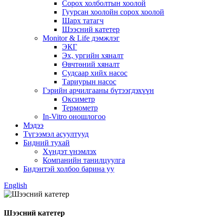
Сорох холболтын хоолой
Гуурсан хоолойн сорох хоолой
Шарх татагч
Шээсний катетер
Monitor & Life дэмжлэг
ЭКГ
Эх, ургийн хяналт
Өвчтөний хяналт
Судсаар хийх насос
Тариурын насос
Гэрийн арчилгааны бүтээгдэхүүн
Оксиметр
Термометр
In-Vitro оношлогоо
Мэдээ
Түгээмэл асуултууд
Бидний тухай
Хүндэт үнэмлэх
Компанийн танилцуулга
Бидэнтэй холбоо барина уу
English
Шээсний катетер