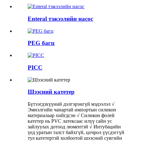
Enteral тэжээлийн насос
PEG багц
PICC
Шээсний катетер
Бүтээгдэхүүний дэлгэрэнгүй мэдээлэл √
Эмнэлгийн чанартай импортын силикон
материалаар хийгдсэн √ Силикон фолей
катетер нь PVC латексаас илүү сайн ус
зайлуулах дотоод люментэй √ Интубацийн
үед уратын талст байхгүй, цочрол үүсдэггүй
тул катетертэй холбоотой шээсний сувгийн