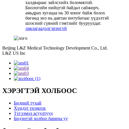
халдвараас зайлсхийх боломжтой.
Биологийн нийцтэй байдал сайжирч,
амьдрах хугацаа нь 30 хоног байж болох
бөгөөд энэ нь давтан интубатаас үүдэлтэй
шээсний сүвний гэмтлийг бууруулдаг.
лавлагаа
дэлгэрэнгүй
Beijing L&Z Medical Technology Development Co., Ltd.
L&Z US Inc
ХЭРЭГТЭЙ ХОЛБООС
Бидний тухай
Хүндэт үнэмлэх
Түгээмэл асуултууд
Бидэнтэй холбоо барина уу